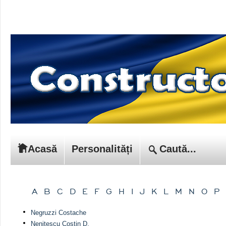
Acasă
Personalități
A
B
C
D
E
F
G
H
I
J
K
L
M
N
O
P
Negruzzi Costache
Neniţescu Costin D.