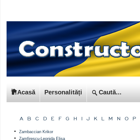
Acasă
Personalități
A
B
C
D
E
F
G
H
I
J
K
L
M
N
O
P
Zambaccian Krikor
Zamfirescu-Leonida Elisa