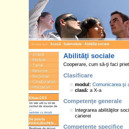
Acasă
Submodule
Abilităţi sociale
Sunteţi aici:
>
>
Abilităţi sociale
Cooperare, cum să-ţi faci priet
Clasificare
modul:
Comunicarea şi ab
clasă:
a X-a
a
EduacCES
Competenţe generale
Un site util cu rol de
centrul de resurse de
Integrarea abilităţilor so
...
website cu detalii
carierei
Se poarta
FARAURAPEN...
Competenţe specifice
Realizare de tricouri