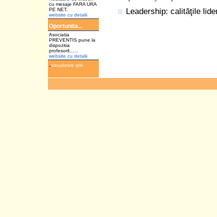
cu mesaje FARA URA
PE NET.
Leadership: calităţile lider
website cu detalii
Oportunita...
Asociatia
PREVENTIS pune la
dispozitia
profesoril......
website cu detalii
.
vizualizare ştiri