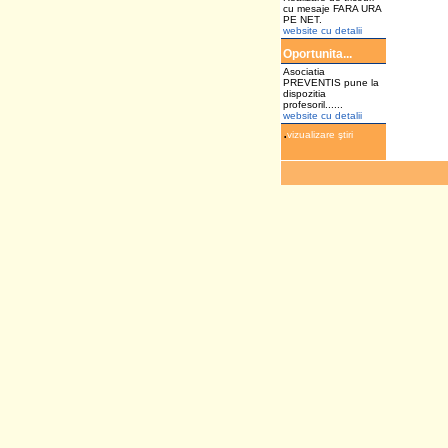
cu mesaje FARA URA
PE NET.
website cu detalii
Oportunita...
Asociatia
PREVENTIS pune la
dispozitia
profesoril......
website cu detalii
.
vizualizare ştiri