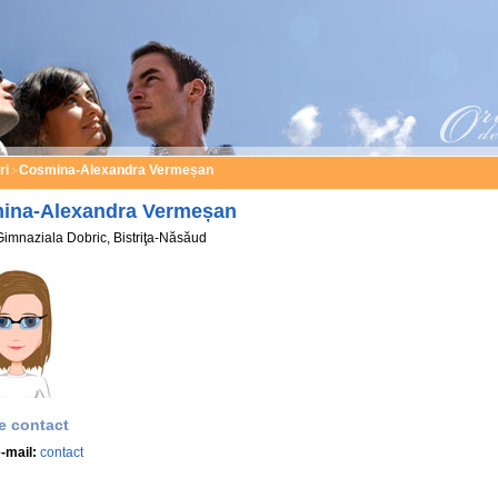
ri
Cosmina-Alexandra Vermeșan
>
ina-Alexandra Vermeșan
imnaziala Dobric, Bistriţa-Năsăud
e contact
-mail:
contact