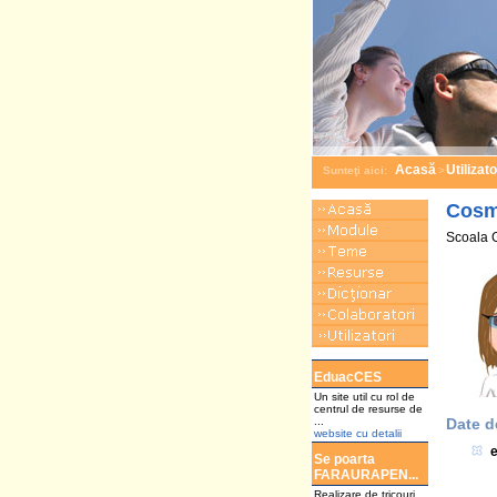
Acasă
Utilizato
Sunteţi aici:
>
Cosm
Scoala G
a
EduacCES
Un site util cu rol de
centrul de resurse de
...
Date d
website cu detalii
e
Se poarta
FARAURAPEN...
Realizare de tricouri