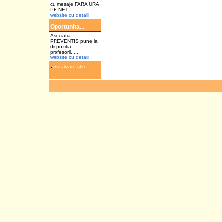
cu mesaje FARA URA
PE NET.
website cu detalii
Oportunita...
Asociatia
PREVENTIS pune la
dispozitia
profesoril......
website cu detalii
.
vizualizare ştiri