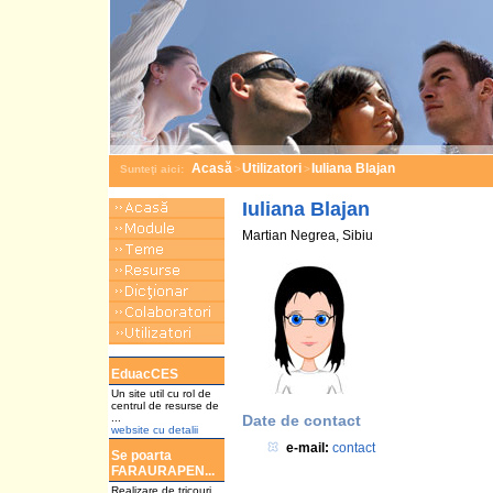
Acasă
Utilizatori
Iuliana Blajan
Sunteţi aici:
>
>
Iuliana Blajan
Martian Negrea, Sibiu
a
EduacCES
Un site util cu rol de
centrul de resurse de
...
Date de contact
website cu detalii
e-mail:
contact
Se poarta
FARAURAPEN...
Realizare de tricouri