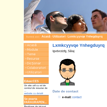
Acasă
Utilizatori
Lxmkcyyvqe Ynhegduyrq
Sunteţi aici:
>
>
Lxmkcyyvqe Ynhegduyrq
Igvdvcdzfg, Sălaj
a
EduacCES
Un site util cu rol de
centrul de resurse de
...
Date de contact
website cu detalii
e-mail:
contact
Se poarta
FARAURAPEN...
Realizare de tricouri