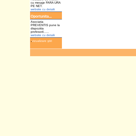
cu mesaje FARA URA
PE NET.
website cu detalii
Oportunita...
Asociatia
PREVENTIS pune la
dispozitia
profesoril......
website cu detalii
.
vizualizare ştiri