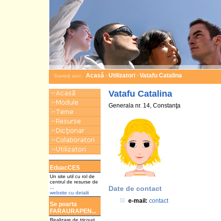
Acasă
Utilizatori
Vatafu Catalina
Sunteţi aici:
>
>
Vatafu Catalina
Generala nr. 14, Constanţa
a
EduacCES
Un site util cu rol de
centrul de resurse de
...
Date de contact
website cu detalii
e-mail:
contact
Se poarta
FARAURAPEN...
Realizare de tricouri