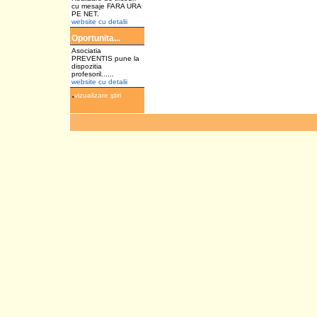
cu mesaje FARA URA
PE NET.
website cu detalii
Oportunita...
Asociatia
PREVENTIS pune la
dispozitia
profesoril......
website cu detalii
.
vizualizare ştiri