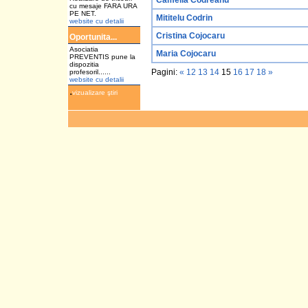
Camelia Codreanu
cu mesaje FARA URA
PE NET.
Mititelu Codrin
website cu detalii
Cristina Cojocaru
Oportunita...
Asociatia
Maria Cojocaru
PREVENTIS pune la
dispozitia
Pagini:
«
12
13
14
15
16
17
18
»
profesoril......
website cu detalii
.
vizualizare ştiri