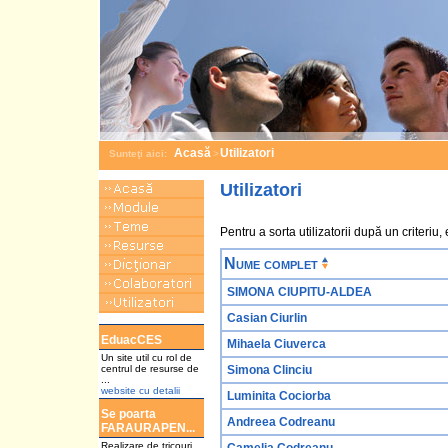
Acasă
Utilizatori
Sunteţi aici:
>
Utilizatori
Pentru a sorta utilizatorii după un criteriu, 
Nume complet
SIMONA CIUPITU-ALDEA
Casian Ciurlin
a
EduacCES
Mihaela Ciuverca
Un site util cu rol de
centrul de resurse de
Simona Clinciu
...
website cu detalii
Luminita Cociorba
Se poarta
Andreea Codreanu
FARAURAPEN...
Realizare de tricouri