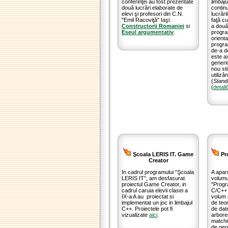
conferinţei au fost prezentate
limbaj
două lucrări elaborate de
contin
elevi şi profesori din C.N.
lucrări
"Emil Racoviţă" Iaşi:
faţă c
Constructorii Romaniei
si
a două
Eseul argumentativ
.
progra
orienta
progra
de-a d
este a
generic
nou st
utilizâ
(
Stand
(
detalii
Şcoala LERIS IT. Game
Pro
Creator
In cadrul programului “Şcoala
A apar
LERIS IT”, am desfasurat
volumul 
proiectul Game Creator, in
"Progr
cadrul caruia elevii clasei a
C/C++ 
IX-a A au proiectat si
volum 
implementat un joc in limbajul
de teor
C++
. Proiectele pot fi
de date
vizualizate
aici
.
arbore
matchi
de geo