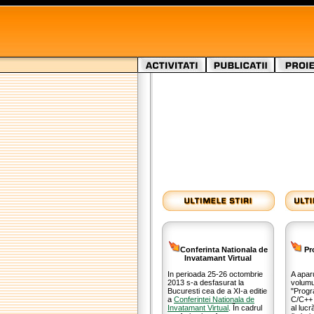
Conferinta Nationala de
Pro
Invatamant Virtual
In perioada 25-26 octombrie
A apar
2013 s-a desfasurat la
volumul
Bucuresti cea de a XI-a editie
"Progr
a
Conferintei Nationala de
C/C++ 
Invatamant Virtual
. În cadrul
al lucră