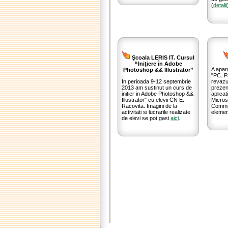
(
detalii
Şcoala LERIS IT. Cursul
“Iniţiere în Adobe
A aparu
Photoshop && Illustrator”
"PC. P
In perioada 9-12 septembrie
revazu
2013 am sustinut un curs de
prezent
initier in Adobe Photoshop &&
aplicat
Illustrator" cu elevii CN E.
Micros
Racovita. Imagini de la
Comman
activitati si lucrarile realizate
elemen
de elevi se pot gasi
aici
.