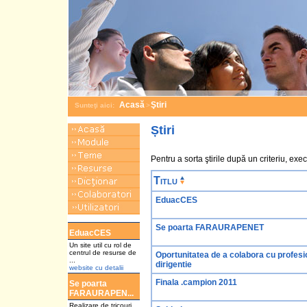
Acasă
Ştiri
Sunteţi aici:
>
Știri
Pentru a sorta ştirile după un criteriu, execu
Titlu
EduacCES
a
Se poarta FARAURAPENET
EduacCES
Un site util cu rol de
centrul de resurse de
Oportunitatea de a colabora cu profesio
...
dirigentie
website cu detalii
Finala .campion 2011
Se poarta
FARAURAPEN...
Realizare de tricouri