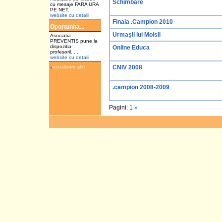
Schimbare
cu mesaje FARA URA
PE NET.
website cu detalii
Finala .Campion 2010
Oportunita...
Urmaşii lui Moisil
Asociatia
PREVENTIS pune la
dispozitia
Online Educa
profesoril......
website cu detalii
.
vizualizare ştiri
CNIV 2008
.campion 2008-2009
Pagini: 1
»