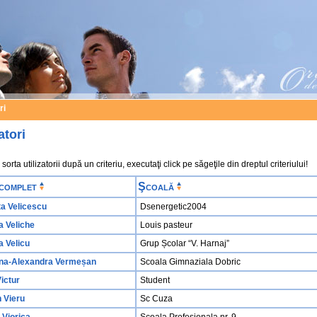
ri
atori
sorta utilizatorii după un criteriu, executaţi click pe săgeţile din dreptul criteriului!
complet
Şcoală
ta Velicescu
Dsenergetic2004
 Veliche
Louis pasteur
a Velicu
Grup Școlar “V. Harnaj”
na-Alexandra Vermeșan
Scoala Gimnaziala Dobric
ictur
Student
n Vieru
Sc Cuza