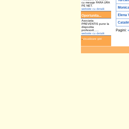
Turcan
cu mesaje FARA URA
PE NET.
Monica
website cu detalii
Elena 
Oportunita...
Asociatia
Catali
PREVENTIS pune la
dispozitia
Pagini:
profesoril......
website cu detalii
.
vizualizare ştiri