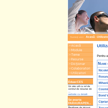
Acasă
Utilizato
Sunteţi aici:
>
Utiliz
Pentru a 
Nume 
Nicole
Roxana
a
EduacCES
Mihael
Un site util cu rol de
centrul de resurse de
Cosmi
...
website cu detalii
Bond V
Se poarta
Cipria
FARAURAPEN...
Realizare de tricouri