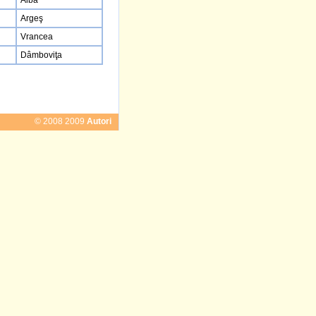
Alba
Argeş
Vrancea
Dâmboviţa
© 2008 2009
Autori