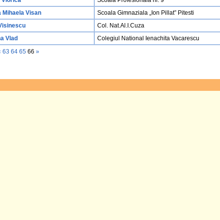
 Viorica
Scoala Profesionala nr. 9
 Mihaela Visan
Scoala Gimnaziala „Ion Pillat” Pitesti
Visinescu
Col. Nat.Al.I.Cuza
na Vlad
Colegiul National Ienachita Vacarescu
«
63
64
65
66
»