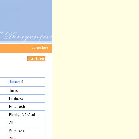
conectare
Judeţ
Timiş
Prahova
Bucureşti
Bistriţa-Năsăud
Alba
Suceava