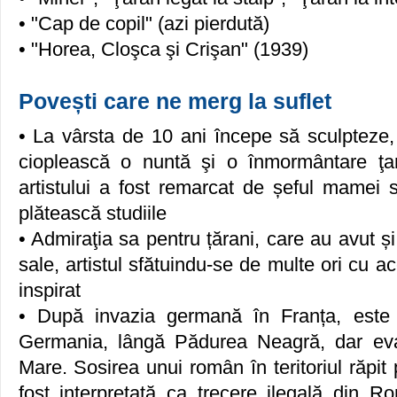
• "Cap de copil" (azi pierdută)
• "Horea, Cloşca şi Crişan" (1939)
Povești care ne merg la suflet
• La vârsta de 10 ani începe să sculpteze,
cioplească o nuntă şi o înmormântare ţar
artistului a fost remarcat de șeful mamei s
plătească studiile
• Admiraţia sa pentru țărani, care au avut și
sale, artistul sfătuindu-se de multe ori cu a
inspirat
• După invazia germană în Franța, este
Germania, lângă Pădurea Neagră, dar ev
Mare. Sosirea unui român în teritoriul răpit 
fost interpretată ca trecere ilegală din R