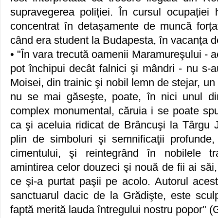
supravegerea poliției. În cursul ocupației 
concentrat în detașamente de muncă forțat
când era student la Budapesta, în vacanța d
• "În vara trecută oamenii Maramureşului - 
pot închipui decât falnici şi mândri - nu s-a
Moisei, din trainic şi nobil lemn de stejar
nu se mai găseşte, poate, în nici unul din
complex monumental, căruia i se poate sp
ca şi aceluia ridicat de Brâncuşi la Târgu 
plin de simboluri şi semnificaţii profunde
cimentului, şi reintegrând în nobilele tr
amintirea celor douzeci şi nouă de fii ai săi
ce şi-a purtat paşii pe acolo. Autorul aces
sanctuarul dacic de la Grădişte, este scul
faptă merită lauda întregului nostru popor" 