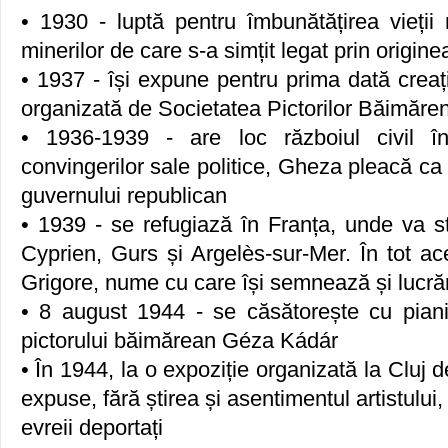
• 1930 - luptă pentru îmbunătățirea vieții m
minerilor de care s-a simțit legat prin origine
• 1937 - își expune pentru prima dată creații
organizată de Societatea Pictorilor Băimăren
• 1936-1939 - are loc războiul civil 
convingerilor sale politice, Gheza pleacă ca
guvernului republican
• 1939 - se refugiază în Franța, unde va st
Cyprien, Gurs și Argelès-sur-Mer. În tot ac
Grigore, nume cu care își semnează și lucrăr
• 8 august 1944 - se căsătorește cu pianis
pictorului băimărean Géza Kádár
• În 1944, la o expoziție organizată la Cluj de
expuse, fără știrea și asentimentul artistului, 
evreii deportați