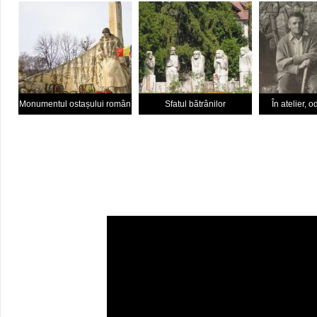
Monumentul ostașului român
Sfatul bătrânilor
În atelier, 