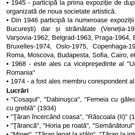
• 1945 - participă la prima expoziție de dup
organizată de noua societate artistică.
• Din 1946 participă la numeroase expoziții
București) dar și străinătate (Veneția-1
Varșovia-1962, Belgrad-1963, Praga-1964,
Bruxelles-1974, Oslo-1975, Copenhaga-19
Roma, Moscova, Budapesta, Sofia, Cairo, et
• 1968 - este ales ca vicepreşedinte al "Uniu
Romania"
• 1974 - a fost ales membru corespondent 
Lucrări
• "Cosaşul", "Dabinuşca", "Femeia cu gălea
cu greblă" (1934)
• "Ţăran încercând coasa", "Răscoala (II)" (
• "Ţărancă", "Horia pe roată", "Semănătorul"
• "Miner", "Ţăran legat la stâlp", "Ţăran la in