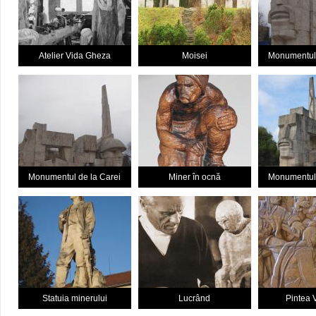
Atelier Vida Gheza
Moisei
Monumentul 
Monumentul de la Carei
Miner în ocnă
Monumentul 
Statuia minerului
Lucrând
Pintea 