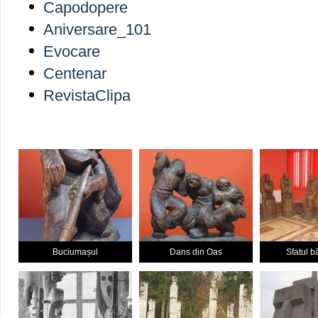
Capodopere
Aniversare_101
Evocare
Centenar
RevistaClipa
Buciumașul
Dans din Oas
Sfatul b