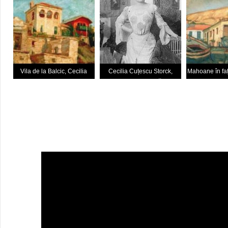
Vila de la Balcic, Cecilia
Cecilia Cuțescu Storck,
Mahoane în faţ
Cuțescu Storck
fotografie realizată de
Cecilia Cuț
Frederic Storck