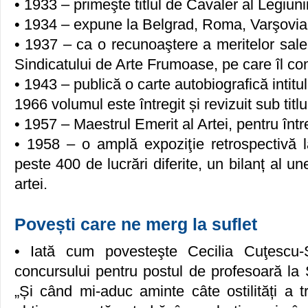
• 1933 – primeşte titlul de Cavaler al Legiun
• 1934 – expune la Belgrad, Roma, Varşovia
• 1937 – ca o recunoaştere a meritelor sale
Sindicatului de Arte Frumoase, pe care îl co
• 1943 – publică o carte autobiografică intitul
1966 volumul este întregit și revizuit sub titlu
• 1957 – Maestrul Emerit al Artei, pentru între
• 1958 – o amplă expoziţie retrospectivă l
peste 400 de lucrări diferite, un bilanț al une
artei.
Povești care ne merg la suflet
• Iată cum povesteşte Cecilia Cuţescu-
concursului pentru postul de profesoară la
„Și când mi-aduc aminte câte ostilități a t