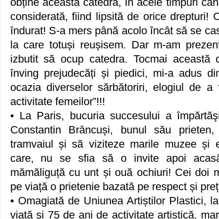
obține această catedră, în acele timpuri câ
considerată, fiind lipsită de orice drepturi! 
îndurat! S-a mers până acolo încât să se ca
la care totuși reușisem. Dar m-am prezent
izbutit să ocup catedra. Tocmai această 
înving prejudecăți și piedici, mi-a adus di
ocazia diverselor sărbătoriri, elogiul de a
activitate femeilor”!!!
• La Paris, bucuria succesului a împărtăşi
Constantin Brâncuși, bunul său prieten
tramvaiul și să viziteze marile muzee și e
care, nu se sfia să o invite apoi aca
mămăliguță cu unt și ouă ochiuri! Cei doi m
pe viață o prietenie bazată pe respect și preț
• Omagiată de Uniunea Artiștilor Plastici, l
viață şi 75 de ani de activitate artistică, ma