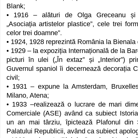
Blank;
• 1916 – alături de Olga Greceanu și N
„Asociația artistelor plastice”, cele trei f
celor trei doamne”.
• 1924, 1928 reprezintă România la Bienala 
• 1929 – la expoziția Internațională de la 
picturi în ulei („În extaz” și „Interior”) 
Guvernul spaniol îi decernează decorația Ca
civil;
• 1931 – expune la Amsterdam, Bruxelle
Milano, Atena;
• 1933 –realizează o lucrare de mari dim
Comerciale (ASE) având ca subiect Istoria
un an mai târziu, îpictează Plafonul din
Palatului Republicii, având ca subiect apolog