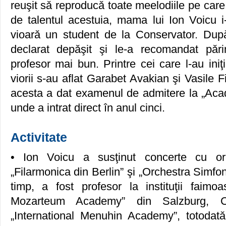
reuşit sǎ reproducǎ toate meelodiile pe car
de talentul acestuia, mama lui Ion Voicu i
vioarǎ un student de la Conservator. Dupǎ
declarat depǎşit şi le-a recomandat pǎri
profesor mai bun. Printre cei care l-au iniţ
viorii s-au aflat Garabet Avakian şi Vasile Fi
acesta a dat examenul de admitere la „Ac
unde a intrat direct în anul cinci.
Activitate
• Ion Voicu a susţinut concerte cu or
„Filarmonica din Berlin” şi „Orchestra Simfon
timp, a fost profesor la instituţii faimoa
Mozarteum Academy” din Salzburg, Co
„International Menuhin Academy”, totodat