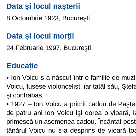
Data și locul nașterii
8 Octombrie 1923, Bucureşti
Data și locul morții
24 Februarie 1997, Bucureşti
Educație
• Ion Voicu s-a nǎscut într-o familie de muzi
Voicu, fusese violoncelist, iar tatǎl sǎu, Ştef
şi contrabas.
• 1927 – Ion Voicu a primit cadou de Paşte 
de patru ani Ion Voicu îşi dorea o vioarǎ, 
primescǎ un asemenea cadou. Încântat peste
tânǎrul Voicu nu s-a desprins de vioarǎ to