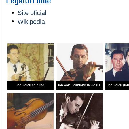
Legături utile
Site oficial
Wikipedia
Ion Voicu studiind
Ion Voicu cântând la vioara
Ion Voicu (tat
Stradivarius
Voicu 