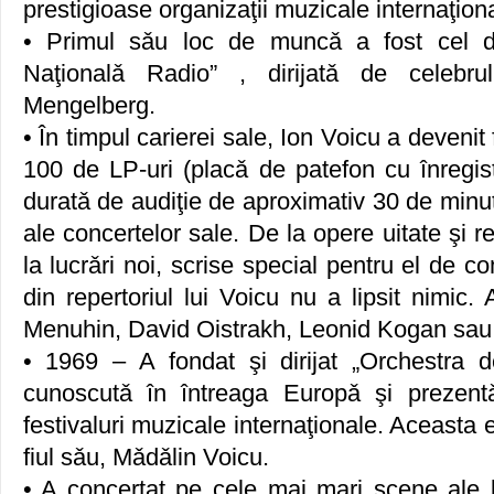
prestigioase organizaţii muzicale internaţion
• Primul sǎu loc de muncǎ a fost cel de
Naţionalǎ Radio” , dirijatǎ de celebru
Mengelberg.
• În timpul carierei sale, Ion Voicu a devenit
100 de LP-uri (placǎ de patefon cu înregis
duratǎ de audiţie de aproximativ 30 de minute
ale concertelor sale. De la opere uitate şi r
la lucrǎri noi, scrise special pentru el de co
din repertoriul lui Voicu nu a lipsit nimic.
Menuhin, David Oistrakh, Leonid Kogan sau 
• 1969 – A fondat şi dirijat „Orchestra 
cunoscutǎ în întreaga Europǎ şi prezent
festivaluri muzicale internaţionale. Aceasta
fiul sǎu, Mǎdǎlin Voicu.
• A concertat pe cele mai mari scene ale l