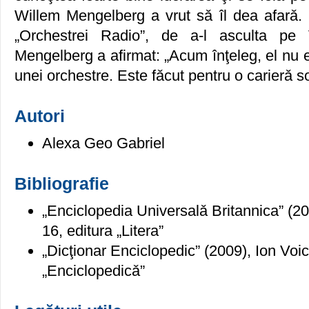
Willem Mengelberg a vrut sǎ îl dea afarǎ. L
„Orchestrei Radio”, de a-l asculta pe
Mengelberg a afirmat: „Acum înţeleg, el nu 
unei orchestre. Este fǎcut pentru o carierǎ sol
Autori
Alexa Geo Gabriel
Bibliografie
„Enciclopedia Universalǎ Britannica” (20
16, editura „Litera”
„Dicţionar Enciclopedic” (2009), Ion Voi
„Enciclopedicǎ”