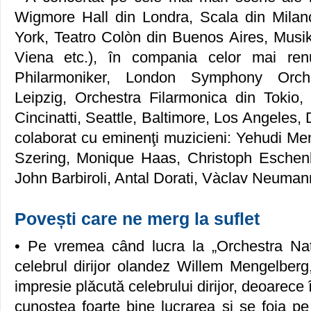
Wigmore Hall din Londra, Scala din Milan
York, Teatro Colòn din Buenos Aires, Musik
Viena etc.), în compania celor mai renu
Philarmoniker, London Symphony Orch
Leipzig, Orchestra Filarmonica din Tokio, 
Cincinatti, Seattle, Baltimore, Los Angeles,
colaborat cu eminenţi muzicieni: Yehudi Me
Szering, Monique Haas, Christoph Eschenb
John Barbiroli, Antal Dorati, Vàclav Neuman
Povești care ne merg la suflet
• Pe vremea când lucra la „Orchestra Naţi
celebrul dirijor olandez Willem Mengelberg
impresie plǎcutǎ celebrului dirijor, deoarece î
cunoştea foarte bine lucrarea şi se foia p