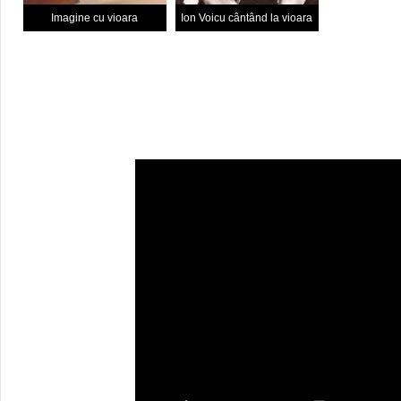
Imagine cu vioara
Ion Voicu cântând la vioara
Stradivarius
Stradivarius