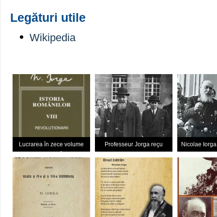
Legături utile
Wikipedia
Lucrarea în zece volume
Professeur Jorga reçu
Nicolae Iorg
„Istoria României”
docteur Honoris Causa 1931,
regele
Meurisse