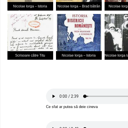
Nicolae Iorga – Istoria
Nicolae Iorga – Brad bătrân
Nicolae Iorg
românilor ediţia 1919 –
manual
Scrisoare către Titu
Nicolae Iorga – Istoria
Nicolae Iorga 
Maiorescu
Bisericii Româneşti
doctor Hon
Ce sfat ar putea să deie cineva