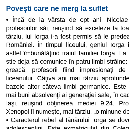
Povești care ne merg la suflet
• Încă de la vârsta de opt ani, Nicolae 
profesorilor săi, reuşind să exceleze la to
târziu, lui Iorga i-a fost permis să le prede
României. În timpul liceului, geniul Iorga 
astfel îmbunătăţind traiul familiei Iorga. La
ştie deja să comunice în patru limbi străine: f
greacă, profesorii fiind impresionaţi de
liceanului. Câţiva ani mai târziu aprofun
bazele altor câteva limbi germanice. Este 
mai buni absolvenţi ai generaţiei sale, în ca
Iaşi, reuşind obţinerea mediei 9,24. Pro
Xenopol îl numeşte, mai târziu, „o minune d
• Caracterul rebel al tânărului Iorga se do
adolescentini. Este exmatriculat din Colegi