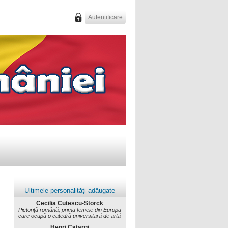
Autentificare
Ultimele personalități adăugate
Cecilia Cuțescu-Storck
Pictoriță română, prima femeie din Europa
care ocupă o catedră universitară de artă
Henri Catargi