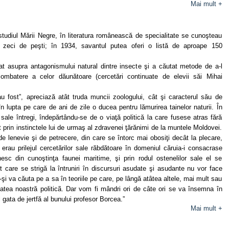
Mai mult +
tudiul Mării Negre, în literatura românească de specialitate se cunoşteau
 zeci de peşti; în 1934, savantul putea oferi o listă de aproape 150
t asupra antagonismului natural dintre insecte şi a căutat metode de a-l
ombatere a celor dăunătoare (cercetări continuate de elevii săi Mihai
u fost”, apreciază atât truda muncii zoologului, cât şi caracterul său de
n lupta pe care de ani de zile o ducea pentru lămurirea tainelor naturii. În
 sale întregi, îndepărtându-se de o viaţă politică la care fusese atras fără
prin instinctele lui de urmaş al zdravenei ţărănimi de la muntele Moldovei.
de lenevie şi de petrecere, din care se întorc mai obosiţi decât la plecare,
 erau prilejul cercetărilor sale răbdătoare în domeniul căruia-i consacrase
sc din cunoştinţa faunei maritime, şi prin rodul ostenelilor sale el se
care se strigă la întruniri în discursuri asudate şi asudante nu vor face
-şi va căuta pe a sa în teoriile pe care, pe lângă atâtea altele, mai mult sau
itatea noastră politicã. Dar vom fi mândri ori de câte ori se va însemna în
 gata de jertfă al bunului profesor Borcea.”
Mai mult +