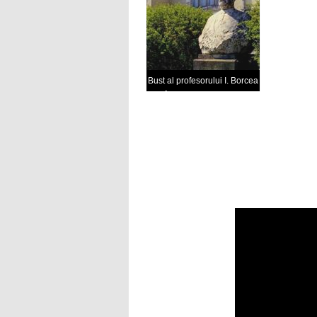
Bust al profesorului I. Borcea
în fața Institutului de
Cercetări Biologice Marine
care îi poartă numele