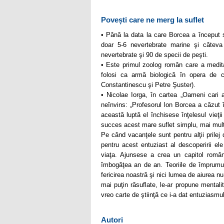
Povești care ne merg la suflet
• Până la data la care Borcea a început s
doar 5-6 nevertebrate marine şi câteva
nevertebrate şi 90 de specii de peşti.
• Este primul zoolog român care a medita
folosi ca armă biologică în opera de c
Constantinescu şi Petre Şuster).
• Nicolae Iorga, în cartea „Oameni cari a
neînvins: „Profesorul lon Borcea a căzut î
această luptă el închisese înţelesul vieţii
succes acest mare suflet simplu, mai mult 
Pe când vacanţele sunt pentru alţii prilej 
pentru acest entuziast al descoperirii ele
viaţa. Ajunsese a crea un capitol române
îmbogăţea an de an. Teoriile de împrumut 
fericirea noastră şi nici lumea de aiurea nu
mai puţin răsuflate, le-ar propune mental
vreo carte de ştiinţă ce i-a dat entuziasmul
Autori