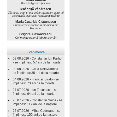
Maestrul generaţiei sale
Ienăchiță Văcărescu
Cărturar, poet şi om politic muntean, autor al
celei dintâi gramatici româneşti tipărite
Maria Cuţarida-Crătunescu
Prima femeie doctor în medicină din
România
Grigore Alexandrescu
Cel mai de seamă fabulist român
Evenimente
09.08.2026 - Constantin Ion Parhon
- se împlinesc 57 ani de la moarte
09.08.2026 - Cella Delavrancea -
se împlinesc 35 ani de la moarte
04.08.2026 - Francisc Șirato - se
împlinesc 73 ani de la moarte
27.07.2026 - Ion Ţuculescu - se
împlinesc 64 ani de la moarte
25.07.2026 - Constantin Noica - se
împlinesc 117 ani de la naștere
25.07.2026 - Mihai Codreanu - se
împlinesc 150 ani de la naștere