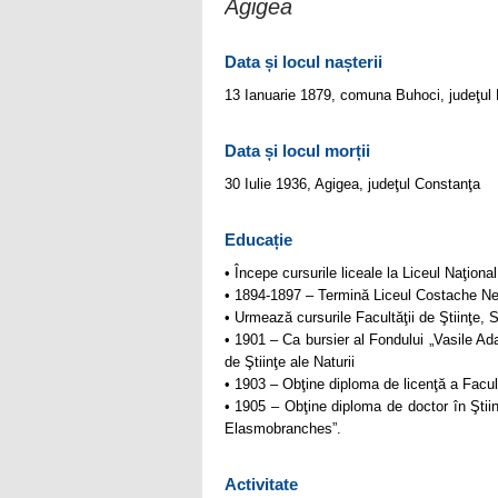
Agigea
Data și locul nașterii
13 Ianuarie 1879, comuna Buhoci, judeţul
Data și locul morții
30 Iulie 1936, Agigea, judeţul Constanţa
Educație
• Începe cursurile liceale la Liceul Naţional
• 1894-1897 – Termină Liceul Costache Neg
• Urmează cursurile Facultăţii de Ştiinţe, Se
• 1901 – Ca bursier al Fondului „Vasile Ada
de Ştiinţe ale Naturii
• 1903 – Obţine diploma de licenţă a Facult
• 1905 – Obţine diploma de doctor în Ştii
Elasmobranches”.
Activitate