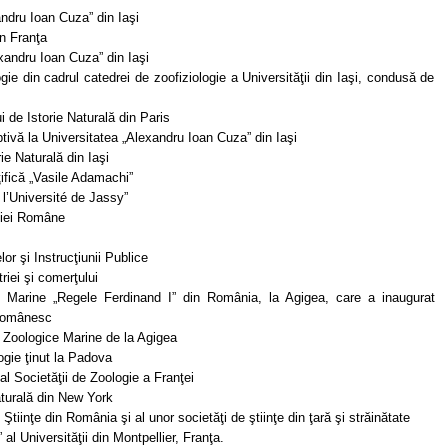
andru Ioan Cuza” din Iaşi
n Franţa
xandru Ioan Cuza” din Iaşi
ie din cadrul catedrei de zoofiziologie a Universităţii din Iaşi, condusă de
de Istorie Naturală din Paris
tivă la Universitatea „Alexandru Ioan Cuza” din Iaşi
ie Naturală din Iaşi
ţifică „Vasile Adamachi”
l’Université de Jassy”
iei Române
or şi Instrucţiunii Publice
riei şi comerţului
e Marine „Regele Ferdinand I” din România, la Agigea, care a inaugurat
 românesc
i Zoologice Marine de la Agigea
gie ţinut la Padova
l Societăţii de Zoologie a Franţei
turală din New York
iinţe din România şi al unor societăţi de ştiinţe din ţară şi străinătate
l Universităţii din Montpellier, Franţa.