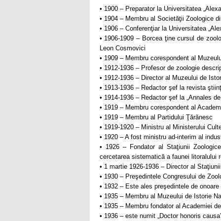
• 1900 – Preparator la Universitatea „Alex
• 1904 – Membru al Societăţii Zoologice di
• 1906 – Conferenţiar la Universitatea „Ale
• 1906-1909 – Borcea ţine cursul de zoolog
Leon Cosmovici
• 1909 – Membru corespondent al Muzeului 
• 1912-1936 – Profesor de zoologie descrip
• 1912-1936 – Director al Muzeului de Istor
• 1913-1936 – Redactor şef la revista ştiin
• 1914-1936 – Redactor şef la „Annales de 
• 1919 – Membru corespondent al Academ
• 1919 – Membru al Partidului Ţărănesc
• 1919-1920 – Ministru al Ministerului Cultel
• 1920 – A fost ministru ad-interim al indust
• 1926 – Fondator al Staţiunii Zoologic
cercetarea sistematică a faunei litoralului
• 1 martie 1926-1936 – Director al Staţiuni
• 1930 – Preşedintele Congresului de Zoolo
• 1932 – Este ales preşedintele de onoare a
• 1935 – Membru al Muzeului de Istorie Na
• 1935 – Membru fondator al Academiei de Şt
• 1936 – este numit „Doctor honoris causa” a