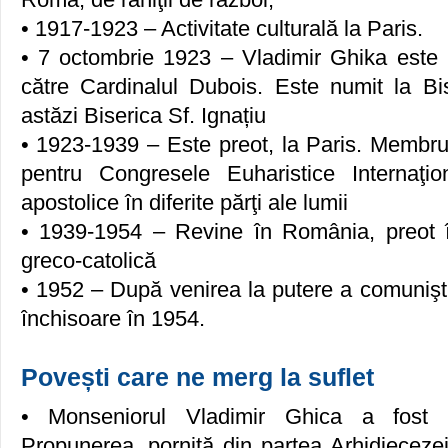
• 1917-1923 – Activitate culturală la Paris.
• 7 octombrie 1923 – Vladimir Ghika este h
către Cardinalul Dubois. Este numit la Bise
astăzi Biserica Sf. Ignațiu
• 1923-1939 – Este preot, la Paris. Membru
pentru Congresele Euharistice Internaţio
apostolice în diferite părţi ale lumii
• 1939-1954 – Revine în România, preot 
greco-catolică
• 1952 – După venirea la putere a comunişti
închisoare în 1954.
Povești care ne merg la suflet
• Monseniorul Vladimir Ghica a fost p
Propunerea, pornită din partea Arhidieceze