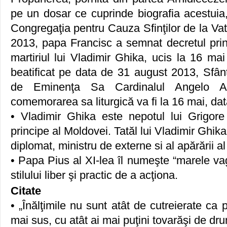
pe un dosar ce cuprinde biografia acestuia
Congregaţia pentru Cauza Sfinţilor de la Va
2013, papa Francisc a semnat decretul prin
martiriul lui Vladimir Ghika, ucis la 16 ma
beatificat pe data de 31 august 2013, Sfânt
de Eminenţa Sa Cardinalul Angelo Am
comemorarea sa liturgică va fi la 16 mai, dat
• Vladimir Ghika este nepotul lui Grigore
principe al Moldovei. Tatăl lui Vladimir Ghik
diplomat, ministru de externe si al apărării a
• Papa Pius al XI-lea îl numeşte “marele va
stilului liber şi practic de a acţiona.
Citate
• „Înălţimile nu sunt atât de cutreierate ca 
mai sus, cu atât ai mai puţini tovarăşi de dru