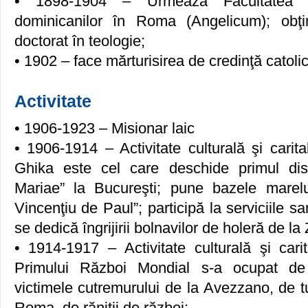
• 1898-1904 – Urmează Facultatea de
dominicanilor în Roma (Angelicum); obţin
doctorat în teologie;
• 1902 – face mărturisirea de credinţă catoli
Activitate
• 1906-1923 – Misionar laic
• 1906-1914 – Activitate culturală şi carit
Ghika este cel care deschide primul dis
Mariae” la Bucureşti; pune bazele marelui
Vincenţiu de Paul”; participă la serviciile sa
se dedică îngrijirii bolnavilor de holeră de la
• 1914-1917 – Activitate culturală şi cari
Primului Război Mondial s-a ocupat de 
victimele cutremurului de la Avezzano, de tu
Roma, de răniţii de război;