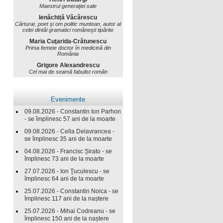
Maestrul generaţiei sale
Ienăchiță Văcărescu
Cărturar, poet şi om politic muntean, autor al
celei dintâi gramatici româneşti tipărite
Maria Cuţarida-Crătunescu
Prima femeie doctor în medicină din
România
Grigore Alexandrescu
Cel mai de seamă fabulist român
Evenimente
09.08.2026 - Constantin Ion Parhon
- se împlinesc 57 ani de la moarte
09.08.2026 - Cella Delavrancea -
se împlinesc 35 ani de la moarte
04.08.2026 - Francisc Șirato - se
împlinesc 73 ani de la moarte
27.07.2026 - Ion Ţuculescu - se
împlinesc 64 ani de la moarte
25.07.2026 - Constantin Noica - se
împlinesc 117 ani de la naștere
25.07.2026 - Mihai Codreanu - se
împlinesc 150 ani de la naștere