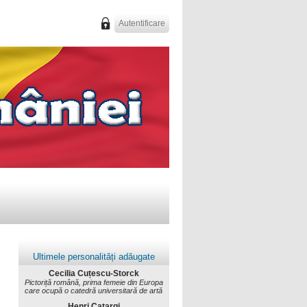
Autentificare
Ultimele personalități adăugate
Cecilia Cuțescu-Storck
Pictoriță română, prima femeie din Europa
care ocupă o catedră universitară de artă
Henri Catargi