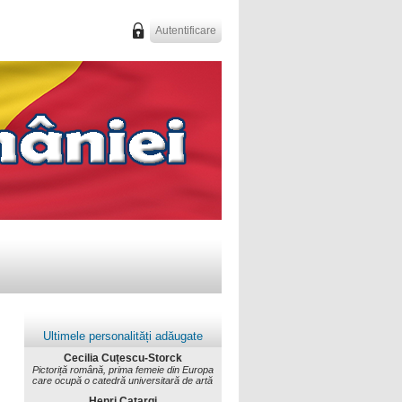
Autentificare
Ultimele personalități adăugate
Cecilia Cuțescu-Storck
Pictoriță română, prima femeie din Europa
care ocupă o catedră universitară de artă
Henri Catargi