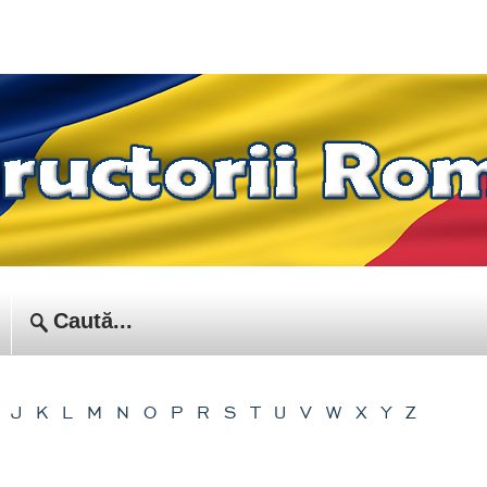
J
K
L
M
N
O
P
R
S
T
U
V
W
X
Y
Z