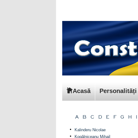
Acasă
Personalități
A
B
C
D
E
F
G
H
I
Kalinderu Nicolae
Kogălniceanu Mihail