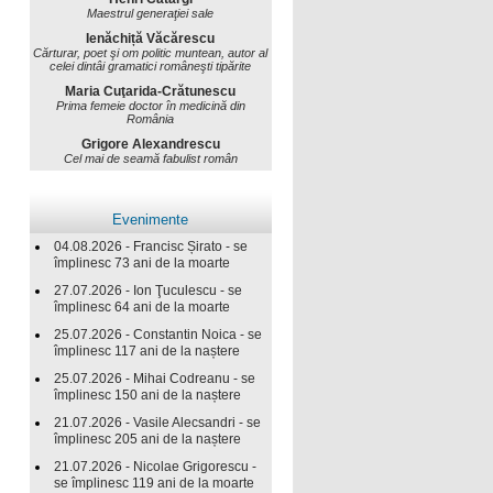
Maestrul generaţiei sale
Ienăchiță Văcărescu
Cărturar, poet şi om politic muntean, autor al
celei dintâi gramatici româneşti tipărite
Maria Cuţarida-Crătunescu
Prima femeie doctor în medicină din
România
Grigore Alexandrescu
Cel mai de seamă fabulist român
Evenimente
04.08.2026 - Francisc Șirato - se
împlinesc 73 ani de la moarte
27.07.2026 - Ion Ţuculescu - se
împlinesc 64 ani de la moarte
25.07.2026 - Constantin Noica - se
împlinesc 117 ani de la naștere
25.07.2026 - Mihai Codreanu - se
împlinesc 150 ani de la naștere
21.07.2026 - Vasile Alecsandri - se
împlinesc 205 ani de la naștere
21.07.2026 - Nicolae Grigorescu -
se împlinesc 119 ani de la moarte