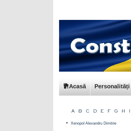
Acasă
Personalități
A
B
C
D
E
F
G
H
I
Xenopol Alexandru Dimitrie