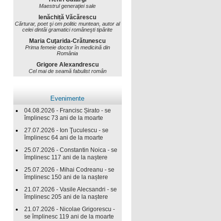
Maestrul generaţiei sale
Ienăchiță Văcărescu
Cărturar, poet şi om politic muntean, autor al
celei dintâi gramatici româneşti tipărite
Maria Cuţarida-Crătunescu
Prima femeie doctor în medicină din
România
Grigore Alexandrescu
Cel mai de seamă fabulist român
Evenimente
04.08.2026 - Francisc Șirato - se
împlinesc 73 ani de la moarte
27.07.2026 - Ion Ţuculescu - se
împlinesc 64 ani de la moarte
25.07.2026 - Constantin Noica - se
împlinesc 117 ani de la naștere
25.07.2026 - Mihai Codreanu - se
împlinesc 150 ani de la naștere
21.07.2026 - Vasile Alecsandri - se
împlinesc 205 ani de la naștere
21.07.2026 - Nicolae Grigorescu -
se împlinesc 119 ani de la moarte