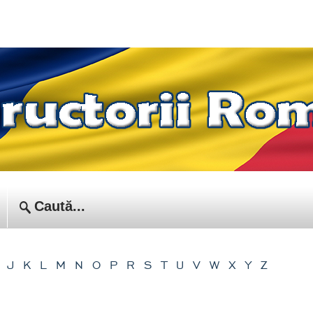
J
K
L
M
N
O
P
R
S
T
U
V
W
X
Y
Z